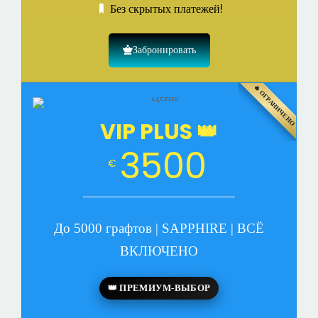
Без скрытых платежей!
Забронировать
🔥 ОГРАНИЧЕНО
VIP PLUS 👑
3500
€
До 5000 графтов | SAPPHIRE | ВСЁ
ВКЛЮЧЕНО
👑 ПРЕМИУМ-ВЫБОР