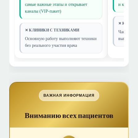
самые важные этапы и открывает
и контрол
каналы (VIP-пакет)
✕ КЛИНИ
✕ КЛИНИКИ С ТЕХНИКАМИ
Часто неп
Основную работу выполняют техники
выполняет
без реального участия врача
ВАЖНАЯ ИНФОРМАЦИЯ
Вниманию всех пациентов