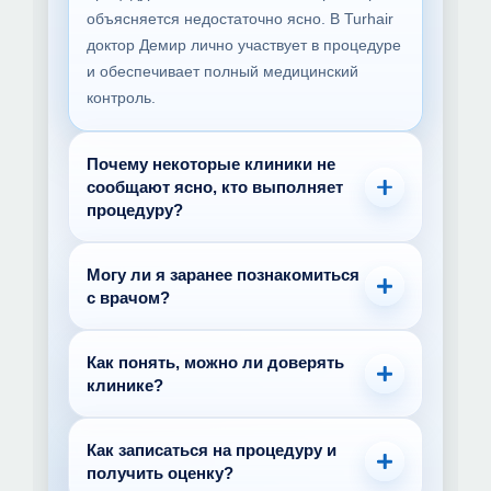
объясняется недостаточно ясно. В Turhair
доктор Демир лично участвует в процедуре
и обеспечивает полный медицинский
контроль.
Почему некоторые клиники не
сообщают ясно, кто выполняет
процедуру?
В некоторых случаях информация
Могу ли я заранее познакомиться
предоставляется недостаточно прозрачно.
с врачом?
Именно поэтому важно заранее спросить,
кто будет участвовать в процедуре и какую
Да. Перед принятием решения
роль будет выполнять врач. Открытая и
Как понять, можно ли доверять
рекомендуется узнать, кто будет вашим
клинике?
ясная коммуникация является признаком
врачом, какой у него опыт и какими
доверия.
квалификациями он обладает.
Обращайте внимание на прозрачность.
Как записаться на процедуру и
Врач должен быть ясно представлен, а
получить оценку?
информация о его сертификатах и опыте