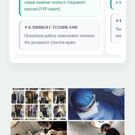
самые важные этапы и открывает
и контрол
каналы (VIP-пакет)
✕ КЛИНИ
✕ КЛИНИКИ С ТЕХНИКАМИ
Часто неп
Основную работу выполняют техники
выполняет
без реального участия врача
7
10