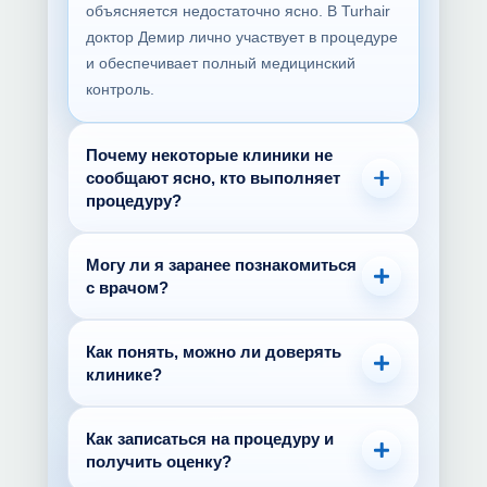
объясняется недостаточно ясно. В Turhair
доктор Демир лично участвует в процедуре
и обеспечивает полный медицинский
контроль.
Почему некоторые клиники не
сообщают ясно, кто выполняет
процедуру?
В некоторых случаях информация
Могу ли я заранее познакомиться
предоставляется недостаточно прозрачно.
с врачом?
Именно поэтому важно заранее спросить,
кто будет участвовать в процедуре и какую
Да. Перед принятием решения
роль будет выполнять врач. Открытая и
Как понять, можно ли доверять
рекомендуется узнать, кто будет вашим
клинике?
ясная коммуникация является признаком
врачом, какой у него опыт и какими
доверия.
квалификациями он обладает.
Обращайте внимание на прозрачность.
Как записаться на процедуру и
Врач должен быть ясно представлен, а
получить оценку?
информация о его сертификатах и опыте