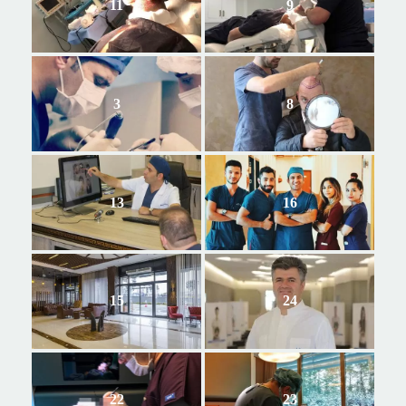
11
9
3
8
13
16
15
24
22
23